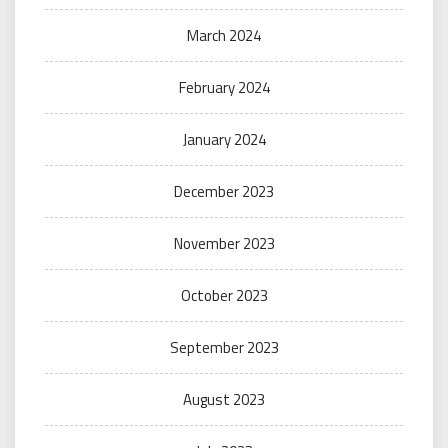
March 2024
February 2024
January 2024
December 2023
November 2023
October 2023
September 2023
August 2023