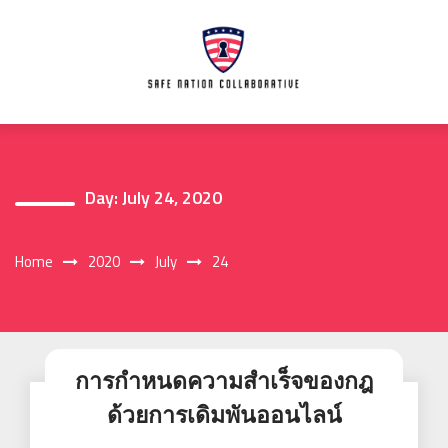
Skip
to
content
Day:
July 24, 2020
Home
2020
July
24
การกำหนดความสำเร็จของกฎ
ด้วยการเดิมพันออนไลน์