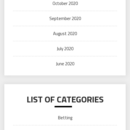
October 2020
September 2020
August 2020
July 2020
June 2020
LIST OF CATEGORIES
Betting