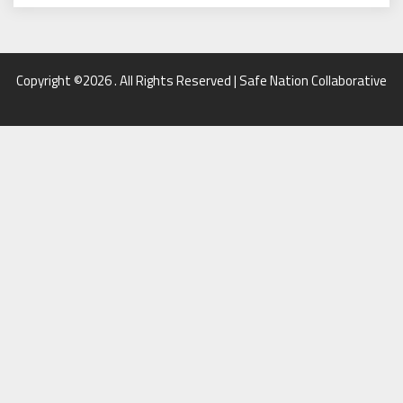
Copyright ©2026 . All Rights Reserved | Safe Nation Collaborative