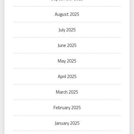
August 2025
July 2025
June 2025
May 2025
April 2025
March 2025
February 2025
January 2025