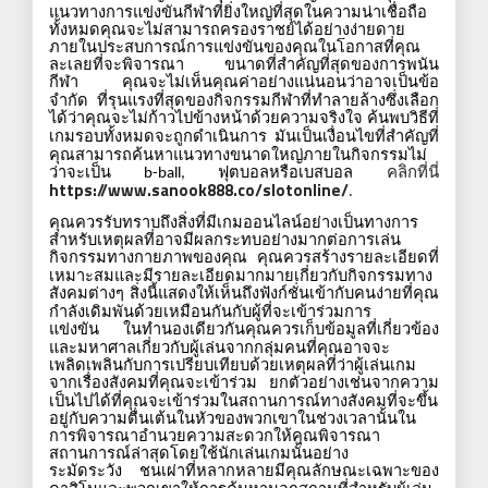
แนวทางการแข่งขันกีฬาที่ยิ่งใหญ่ที่สุดในความน่าเชื่อถือ
ทั้งหมดคุณจะไม่สามารถครองราชย์ได้อย่างง่ายดาย
ภายในประสบการณ์การแข่งขันของคุณในโอกาสที่คุณ
ละเลยที่จะพิจารณา
ขนาดที่สำคัญที่สุดของการพนัน
กีฬา
คุณจะไม่เห็นคุณค่าอย่างแน่นอนว่าอาจเป็นข้อ
จำกัด
ที่รุนแรงที่สุดของกิจกรรมกีฬาที่ทำลายล้างซึ่งเลือก
ได้ว่าคุณจะไม่ก้าวไปข้างหน้าด้วยความจริงใจ
ค้นพบวิธีที่
เกมรอบทั้งหมดจะถูกดำเนินการ
มันเป็นเงื่อนไขที่สำคัญที่
คุณสามารถค้นหาแนวทางขนาดใหญ่ภายในกิจกรรมไม่
ว่าจะเป็น
ฟุตบอลหรือเบสบอล
คลิกที่นี่
b-ball,
https://www.sanook888.co/slotonline/
.
คุณควรรับทราบถึงสิ่งที่มีเกมออนไลน์อย่างเป็นทางการ
สำหรับเหตุผลที่อาจมีผลกระทบอย่างมากต่อการเล่น
กิจกรรมทางกายภาพของคุณ
คุณควรสร้างรายละเอียดที่
เหมาะสมและมีรายละเอียดมากมายเกี่ยวกับกิจกรรมทาง
สังคมต่างๆ
สิ่งนี้แสดงให้เห็นถึงฟังก์ชั่นเข้ากับคนง่ายที่คุณ
กำลังเดิมพันด้วยเหมือนกันกับผู้ที่จะเข้าร่วมการ
แข่งขัน
ในทำนองเดียวกันคุณควรเก็บข้อมูลที่เกี่ยวข้อง
และมหาศาลเกี่ยวกับผู้เล่นจากกลุ่มคนที่คุณอาจจะ
เพลิดเพลินกับการเปรียบเทียบด้วยเหตุผลที่ว่าผู้เล่นเกม
จากเรื่องสังคมที่คุณจะเข้าร่วม
ยกตัวอย่างเช่นจากความ
เป็นไปได้ที่คุณจะเข้าร่วมในสถานการณ์ทางสังคมที่จะขึ้น
อยู่กับความตื่นเต้นในหัวของพวกเขาในช่วงเวลานั้นใน
การพิจารณาอำนวยความสะดวกให้คุณพิจารณา
สถานการณ์ล่าสุดโดยใช้นักเล่นเกมนั้นอย่าง
ระมัดระวัง
ชนเผ่าที่หลากหลายมีคุณลักษณะเฉพาะของ