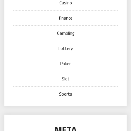
Casino
finance
Gambling
Lottery
Poker
Slot
Sports
META