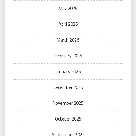
May 2026
April 2026
March 2026
February 2026
January 2026
December 2025
November 2025
October 2025
September 2025