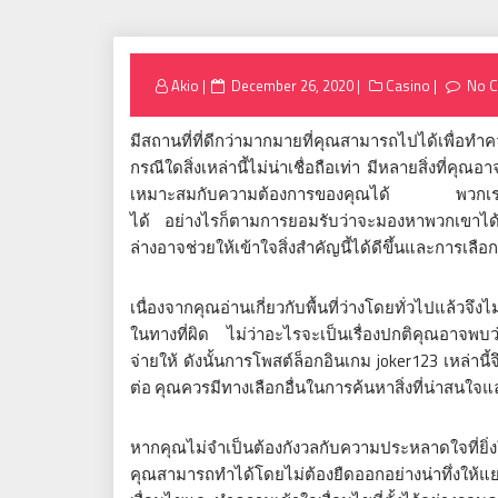
Posted
Akio
December 26, 2020
Casino
No 
on
มีสถานที่ที่ดีกว่ามากมายที่คุณสามารถไปได้เพื่อ
กรณีใดสิ่งเหล่านี้ไม่น่าเชื่อถือเท่า มีหลายสิ่งที่คุณ
เหมาะสมกับความต้องการของคุณได้ พวกเราแต
ได้ อย่างไรก็ตามการยอมรับว่าจะมองหาพวกเขาได้ท
ล่างอาจช่วยให้เข้าใจสิ่งสำคัญนี้ได้ดีขึ้นและการเลื
เนื่องจากคุณอ่านเกี่ยวกับพื้นที่ว่างโดยทั่วไปแล้วจ
ในทางที่ผิด ไม่ว่าอะไรจะเป็นเรื่องปกติคุณอาจพบว่า
จ่ายให้ ดังนั้นการโพสต์ล็อกอินเกม joker123 เหล่านี้จ
ต่อ คุณควรมีทางเลือกอื่นในการค้นหาสิ่งที่น่าสนใจแล
หากคุณไม่จำเป็นต้องกังวลกับความประหลาดใจที่ยิ
คุณสามารถทำได้โดยไม่ต้องยืดออกอย่างน่าทึ่งให้แ