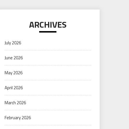
ARCHIVES
July 2026
June 2026
May 2026
April 2026
March 2026
February 2026