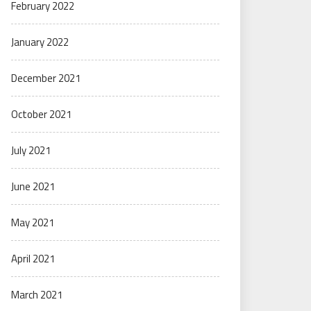
February 2022
January 2022
December 2021
October 2021
July 2021
June 2021
May 2021
April 2021
March 2021