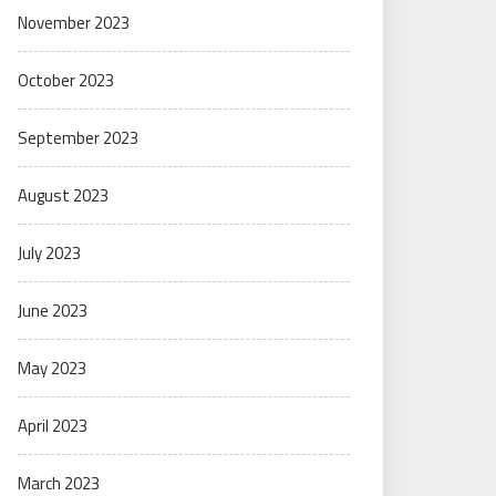
November 2023
October 2023
September 2023
August 2023
July 2023
June 2023
May 2023
April 2023
March 2023