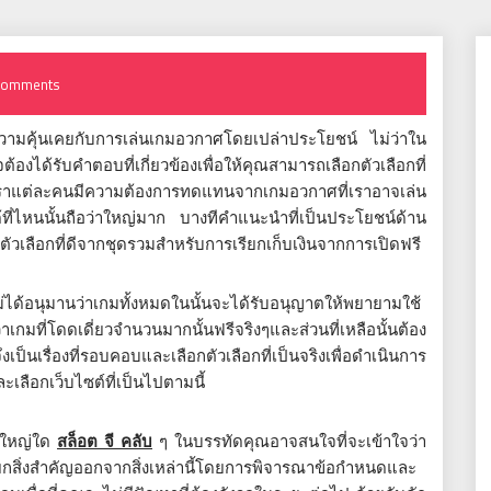
Comments
ทำความคุ้นเคยกับการเล่นเกมอวกาศโดยเปล่าประโยชน์ ไม่ว่าใน
อาจต้องได้รับคำตอบที่เกี่ยวข้องเพื่อให้คุณสามารถเลือกตัวเลือกที่
่ละคนมีความต้องการทดแทนจากเกมอวกาศที่เราอาจเล่น
ี่ไหนนั้นถือว่าใหญ่มาก บางทีคำแนะนำที่เป็นประโยชน์ด้าน
อกตัวเลือกที่ดีจากชุดรวมสำหรับการเรียกเก็บเงินจากการเปิดฟรี
ึงไม่ได้อนุมานว่าเกมทั้งหมดในนั้นจะได้รับอนุญาตให้พยายามใช้
เกมที่โดดเดี่ยวจำนวนมากนั้นฟรีจริงๆและส่วนที่เหลือนั้นต้อง
ึงเป็นเรื่องที่รอบคอบและเลือกตัวเลือกที่เป็นจริงเพื่อดำเนินการ
ะเลือกเว็บไซต์ที่เป็นไปตามนี้
่งใหญ่ใด
สล็อต จี คลับ
ๆ ในบรรทัดคุณอาจสนใจที่จะเข้าใจว่า
ยกสิ่งสำคัญออกจากสิ่งเหล่านี้โดยการพิจารณาข้อกำหนดและ