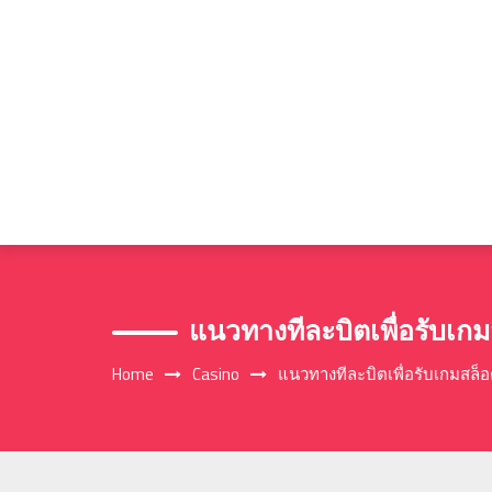
Skip
to
content
แนวทางทีละบิตเพื่อรับเก
Home
Casino
แนวทางทีละบิตเพื่อรับเกมสล็