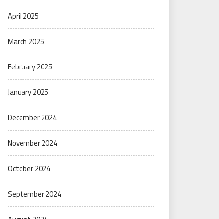
April 2025
March 2025
February 2025
January 2025
December 2024
November 2024
October 2024
September 2024