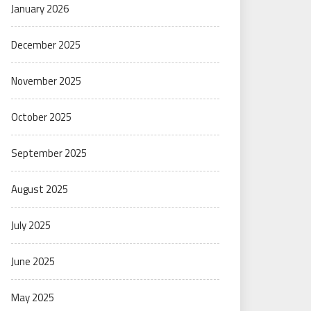
January 2026
December 2025
November 2025
October 2025
September 2025
August 2025
July 2025
June 2025
May 2025