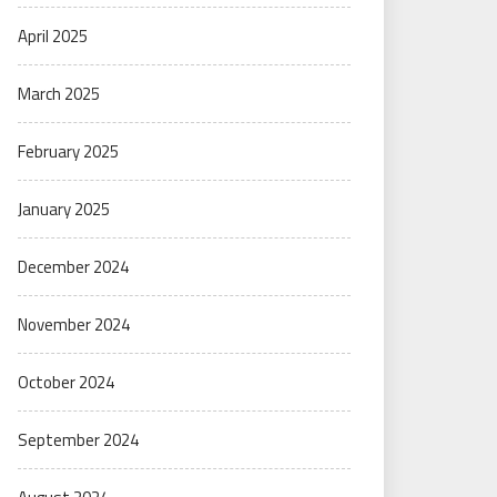
April 2025
March 2025
February 2025
January 2025
December 2024
November 2024
October 2024
September 2024