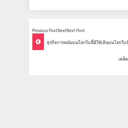
Previous PostNextNext Post
Post
ธุรกิจการพนันบนโลกใบนี้มีให้เห็นบนโลกใบนี
Navigation
เคล็