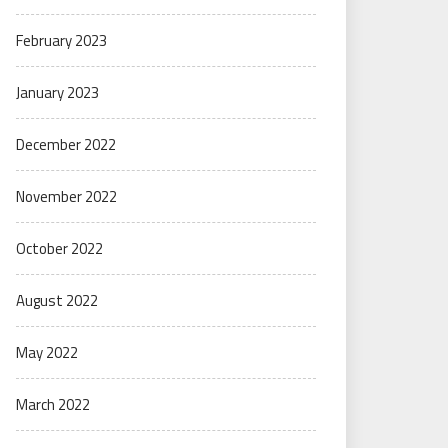
February 2023
January 2023
December 2022
November 2022
October 2022
August 2022
May 2022
March 2022