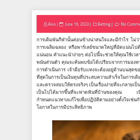
Posted
Akio
June 19, 2023
Betting
No Comme
on
การเดิมพันกีฬานั้นค่อนข้างน่าสนใจและมีกำไร ไม
การเฉลิมฉลอง หรือพาร์เลย์ขนาดใหญ่ที่อัดแน่นไปด้ว
แน่นอน คำแนะนำง่ายๆ ต่อไปนี้จะช่วยให้คุณใช้เวลา
พนันส่วนตัว คุณจะค้นพบข้อได้เปรียบจากการมองหากา
การดำเนินการ เจ้ามือรับแทงจะต้องอยู่ด้านบนสุดของ
ที่สุดในการเป็นเงินทุนที่ประสบความสำเร็จในการ
และตรวจสอบให้ตรงจริงๆ เป็นเรื่องง่ายที่จะกลายเ
เป็นไปได้มากขึ้นที่จะฟาดฟันที่บ้านของคุณ เนื่อ
กำหนดแนวทางแก้ไขเพื่อปฏิบัติตามอย่างตั้งใจเช่นกั
โอกาสในการมีประสิทธิภาพ