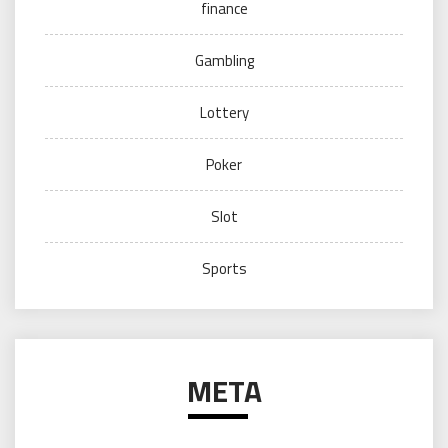
finance
Gambling
Lottery
Poker
Slot
Sports
META