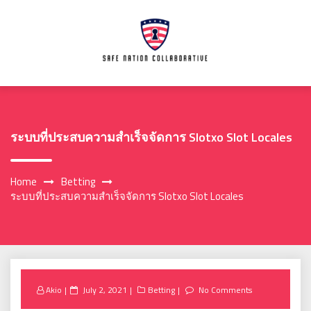
Skip
to
content
ระบบที่ประสบความสำเร็จจัดการ Slotxo Slot Locales
Home
Betting
ระบบที่ประสบความสำเร็จจัดการ Slotxo Slot Locales
Posted
Akio
July 2, 2021
Betting
No Comments
on