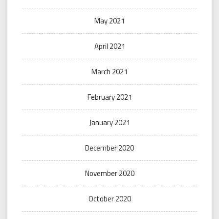
May 2021
April 2021
March 2021
February 2021
January 2021
December 2020
November 2020
October 2020