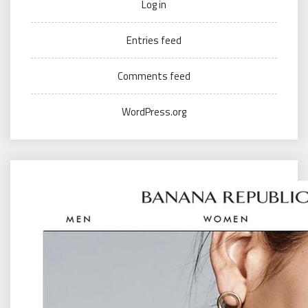
Log in
Entries feed
Comments feed
WordPress.org