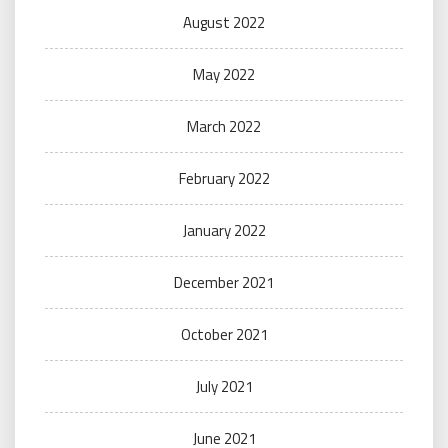
August 2022
May 2022
March 2022
February 2022
January 2022
December 2021
October 2021
July 2021
June 2021