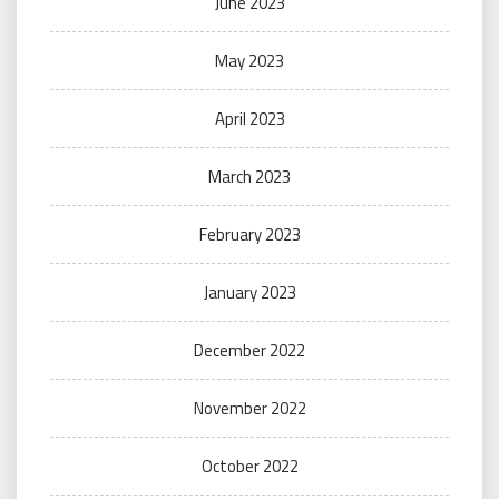
June 2023
May 2023
April 2023
March 2023
February 2023
January 2023
December 2022
November 2022
October 2022