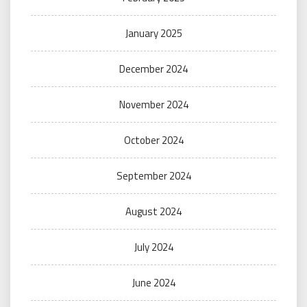
January 2025
December 2024
November 2024
October 2024
September 2024
August 2024
July 2024
June 2024