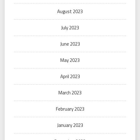
August 2023
July 2023
June 2023
May 2023
April 2023
March 2023
February 2023
January 2023