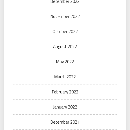
December 2022
November 2022
October 2022
August 2022
May 2022
March 2022
February 2022
January 2022
December 2021