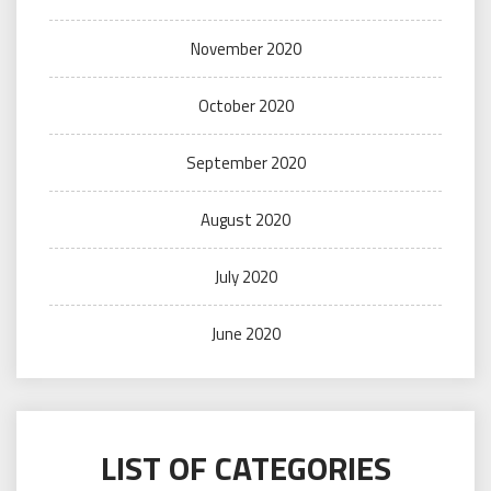
November 2020
October 2020
September 2020
August 2020
July 2020
June 2020
LIST OF CATEGORIES