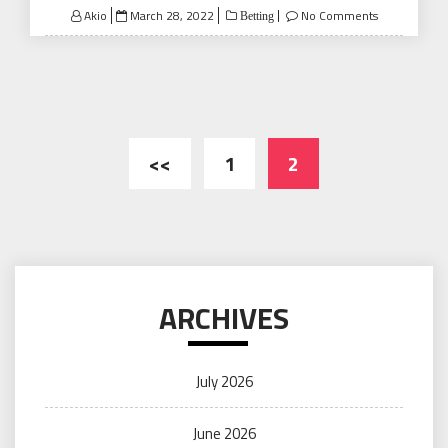
Posted
Akio
March 28, 2022
No Comments
Betting
on
Posts
<<
1
2
pagination
ARCHIVES
July 2026
June 2026